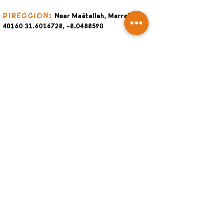
Near Maâtallah, Marrakesh
DIRECCIÓN
:
40160 31.6016728
, -8.0488590
Marruecosmagicoviaje@gmail.com
E-mail
:
@
Marruecosmagicoviaje
Instagram
:
+34 639 41 67 40
Número
: