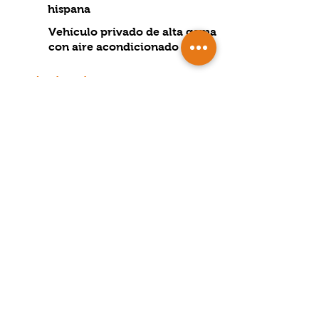
hispana
Vehículo privado de alta gama
con aire acondicionado
Excluidos de precios
Almuerzos
Bebidas
Cualquier Gasto Privado o
Extras
¿POR QUÉ NOSOTROS?