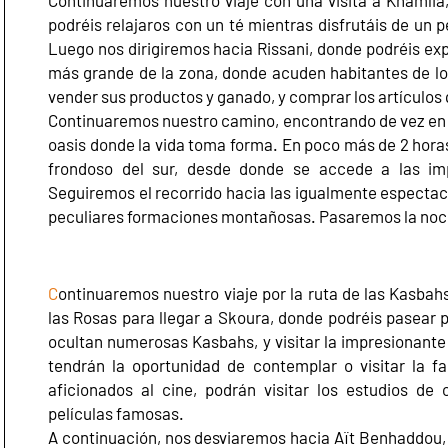
Continuaremos nuestro viaje con una visita a Khamlia,
podréis relajaros con un té mientras disfrutáis de un
Luego nos dirigiremos hacia Rissani, donde podréis exp
más grande de la zona, donde acuden habitantes de l
vender sus productos y ganado, y comprar los artículos
Continuaremos nuestro camino, encontrando de vez en
oasis donde la vida toma forma. En poco más de 2 horas
frondoso del sur, desde donde se accede a las im
Seguiremos el recorrido hacia las igualmente espectac
peculiares formaciones montañosas. Pasaremos la noc
C
ontinuaremos nuestro viaje por la ruta de las Kasbahs
las Rosas para llegar a Skoura, donde podréis pasear p
ocultan numerosas Kasbahs, y visitar la impresionante
tendrán la oportunidad de contemplar o visitar la f
aficionados al cine, podrán visitar los estudios d
películas famosas.
A continuación, nos desviaremos hacia Aït Benhaddou,