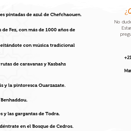
¿
les pintadas de azul de Chefchaouen.
No dude
Esta
s de Fez, con más de 1000 años de
pregu
leitándote con música tradicional
.
+2
 rutas de caravanas y Kasbahs
Ma
s y la pintoresca Ouarzazate.
t Benhaddou.
es y las gargantas de Todra.
adéntrate en el Bosque de Cedros.