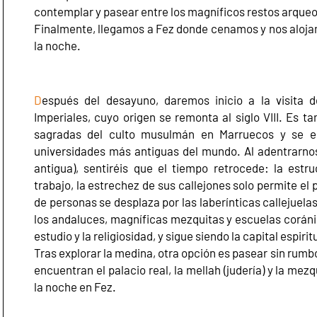
contemplar y pasear entre los magníficos restos arque
Finalmente, llegamos a Fez donde cenamos y nos aloja
la noche.
D
espués del desayuno, daremos inicio a la visita 
Imperiales, cuyo origen se remonta al siglo VIII. Es 
sagradas del culto musulmán en Marruecos y se en
universidades más antiguas del mundo. Al adentrarnos
antigua), sentiréis que el tiempo retrocede: la estr
trabajo, la estrechez de sus callejones solo permite el 
de personas se desplaza por las laberínticas callejuel
los andaluces, magníficas mezquitas y escuelas coráni
estudio y la religiosidad, y sigue siendo la capital espiri
Tras explorar la medina, otra opción es pasear sin rumbo
encuentran el palacio real, la mellah (judería) y la m
la noche en Fez.