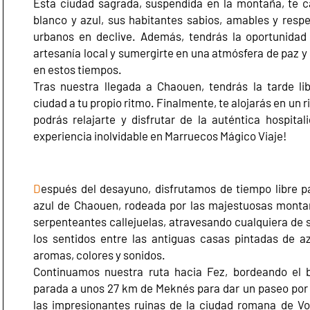
Esta ciudad sagrada, suspendida en la montaña, te c
blanco y azul, sus habitantes sabios, amables y res
urbanos en declive. Además, tendrás la oportunidad
artesanía local y sumergirte en una atmósfera de paz y 
en estos tiempos.
Tras nuestra llegada a Chaouen, tendrás la tarde li
ciudad a tu propio ritmo. Finalmente, te alojarás en un 
podrás relajarte y disfrutar de la auténtica hospita
experiencia inolvidable en Marruecos Mágico Viaje!
D
espués del desayuno, disfrutamos de tiempo libre p
azul de Chaouen, rodeada por las majestuosas monta
serpenteantes callejuelas, atravesando cualquiera de s
los sentidos entre las antiguas casas pintadas de a
aromas, colores y sonidos.
Continuamos nuestra ruta hacia Fez, bordeando el
parada a unos 27 km de Meknés para dar un paseo por su
las impresionantes ruinas de la ciudad romana de Vo