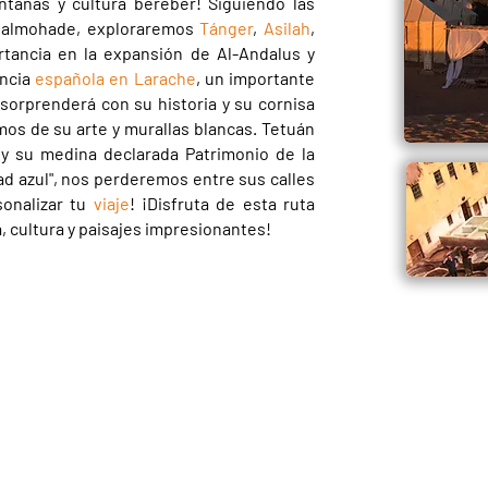
ntañas y cultura bereber! Siguiendo las
y almohade, exploraremos
Tánger
,
Asilah
,
tancia en la expansión de Al-Andalus y
encia
española en Larache
, un importante
sorprenderá con su historia y su cornisa
mos de su arte y murallas blancas. Tetuán
 y su medina declarada Patrimonio de la
udad azul", nos perderemos entre sus calles
sonalizar tu
viaje
! ¡Disfruta de esta ruta
ia, cultura y paisajes impresionantes!