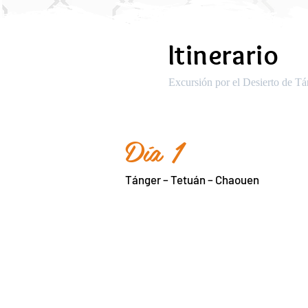
Itinerario
Excursión por el Desierto de T
Día 1
Tánger – Tetuán – Chaouen