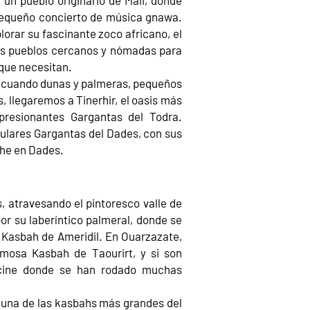
 un pueblo originario de Mali, donde
 pequeño concierto de música gnawa.
lorar su fascinante zoco africano, el
os pueblos cercanos y nómadas para
 que necesitan.
 cuando dunas y palmeras, pequeños
, llegaremos a Tinerhir, el oasis más
presionantes Gargantas del Todra.
ulares Gargantas del Dades, con sus
he en Dades.
, atravesando el pintoresco valle de
or su laberíntico palmeral, donde se
 Kasbah de Ameridil. En Ouarzazate,
amosa Kasbah de Taourirt, y si son
e cine donde se han rodado muchas
 una de las kasbahs más grandes del