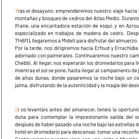
T
ras el desayuno, emprenderemos nuestro viaje hacia 
montañas y bosques de cedros del Atlas Medio. Durante
Ifrane, una encantadora estación de esquí, y en Azrou
especializado en trabajos de madera de cedro. Desp
7146ft), llegaremos a Midelt para disfrutar del almuerzo
Por la tarde, nos dirigiremos hacia Erfoud y Errachidia 
adornado con palmerales. Continuaremos nuestro cami
Chebbi. Al llegar, nos esperarán los dromedarios para l
mientras el sol se pone, hasta llegar al campamento de
de altas dunas, donde pasaremos la noche bajo un ci
jaima, disfrutando de la autenticidad y la magia del desi
S
i os levantáis antes del amanecer, tenéis la oportu
duna para contemplar la impresionante salida del so
después de haber pasado una noche bajo las estrellas 
hotel en dromedario para descansar, tomar una reconfo