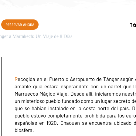
Tá
RESERVAR AHORA
ánger a Marrakech: Un Viaje de 8 Días
R
ecogida en el Puerto o Aeropuerto de Tánger según e
amable guía estará esperándote con un cartel que l
Marruecos Mágico Viaje. Desde allí, iniciaremos nues
un misterioso pueblo fundado como un lugar secreto de
que se habían instalado en la costa norte del país. 
pueblo estuvo completamente prohibida para los europ
españolas en 1920. Chaouen se encuentra ubicado de
biosfera.