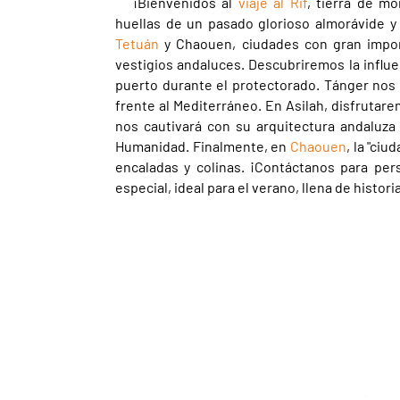
¡Bienvenidos al
viaje al Rif
, tierra de mo
huellas de un pasado glorioso almorávide 
Tetuán
y Chaouen, ciudades con gran impor
vestigios andaluces. Descubriremos la influ
puerto durante el protectorado. Tánger nos 
frente al Mediterráneo. En Asilah, disfrutare
nos cautivará con su arquitectura andaluza
Humanidad. Finalmente, en
Chaouen
, la "ci
encaladas y colinas. ¡Contáctanos para per
especial, ideal para el verano, llena de histor